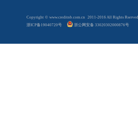
Copyright
©
www.creditnb.com.cn
2011-2016 All Rights 
浙ICP备19040720号
浙公网安备 33020302000876号